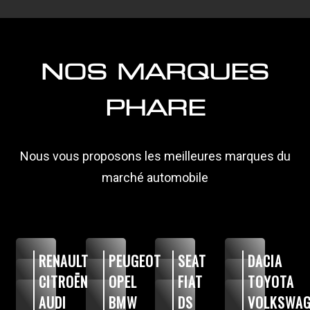
NOS MARQUES
PHARE
Nous vous proposons les meilleures marques du
marché automobile
RENAULT
PEUGEOT
SEAT
DACIA
CITROËN
OPEL
FIAT
TOYOTA
AUDI
BMW
DS
VOLKSWAG